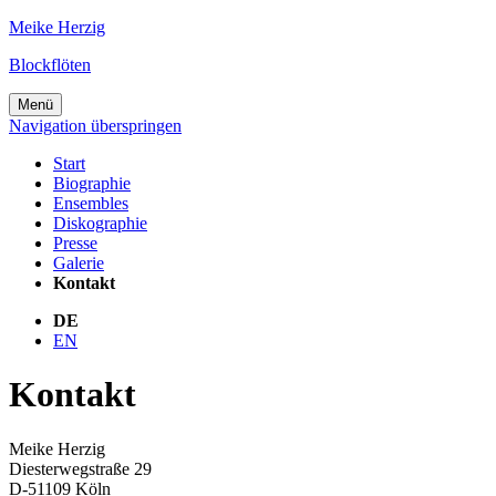
Meike Herzig
Blockflöten
Menü
Navigation überspringen
Start
Biographie
Ensembles
Diskographie
Presse
Galerie
Kontakt
DE
EN
Kontakt
Meike Herzig
Diesterwegstraße 29
D-51109 Köln