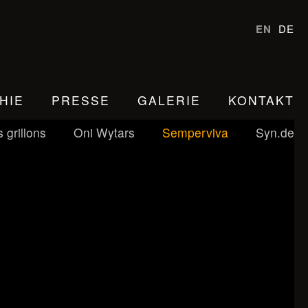
EN
DE
HIE
PRESSE
GALERIE
KONTAKT
 grillons
Oni Wytars
Semperviva
Syn.de
n der italienischen Renaissance mit
e Gedanken, Vorstellungen und
ch interpretiert das eine, in neuer